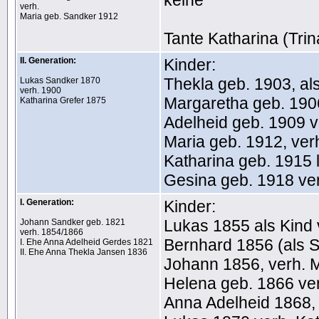
keine
verh.
Maria geb. Sandker 1912
Tante Katharina (Tri
II. Generation:
Kinder:
Thekla geb. 1903, al
Lukas Sandker 1870
verh. 1900
Margaretha geb. 190
Katharina Grefer 1875
Adelheid geb. 1909 v
Maria geb. 1912, ver
Katharina geb. 1915 
Gesina geb. 1918 ve
I. Generation:
Kinder:
Lukas 1855 als Kind 
Johann Sandker geb. 1821
verh. 1854/1866
Bernhard 1856 (als Sg
I. Ehe Anna Adelheid Gerdes 1821
II. Ehe Anna Thekla Jansen 1836
Johann 1856, verh. M
Helena geb. 1866 ver
Anna Adelheid 1868, 